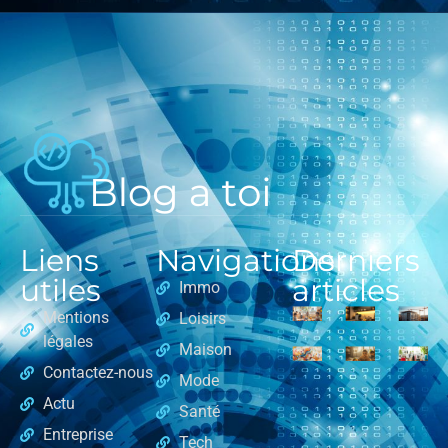
Liens
Navigations
Derniers
utiles
articles
Immo
Mentions
Loisirs
légales
Maison
Contactez-nous
Mode
Actu
Santé
Entreprise
Tech