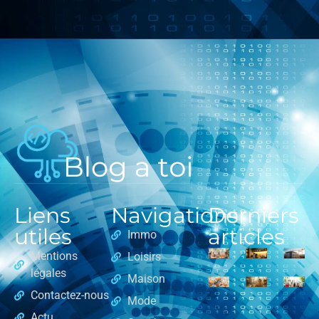
Liens
Navigations
Derniers
utiles
articles
Immo
Mentions
Loisirs
légales
Maison
Contactez-nous
Mode
Actu